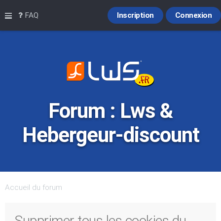
Raccourcis
FAQ
Inscription
Connexion
Forum : Lws &
Hebergeur-discount
Accueil du forum
Supprimer tous les cookies du