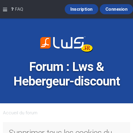
Raccourcis
FAQ
Inscription
Connexion
Forum : Lws &
Hebergeur-discount
Accueil du forum
Supprimer tous les cookies du