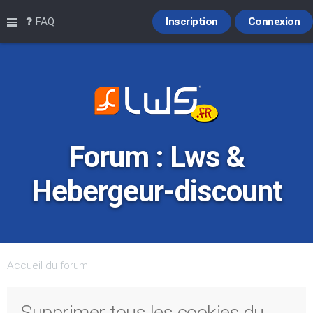
Raccourcis
FAQ
Inscription
Connexion
Forum : Lws &
Hebergeur-discount
Accueil du forum
Supprimer tous les cookies du