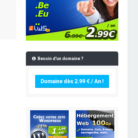
Besoin d'un domaine ?
Domaine dès 2.99 € / An !