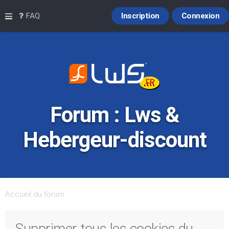
Raccourcis
FAQ
Inscription
Connexion
Forum : Lws &
Hebergeur-discount
Accueil du forum
Supprimer tous les cookies du