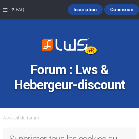
Raccourcis
FAQ
Inscription
Connexion
Forum : Lws &
Hebergeur-discount
Accueil du forum
Supprimer tous les cookies du