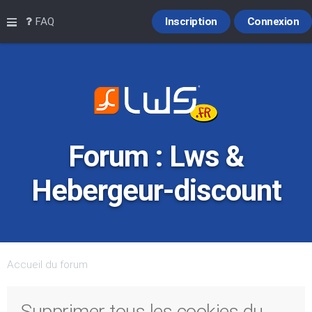
Raccourcis
FAQ
Inscription
Connexion
Forum : Lws &
Hebergeur-discount
Accueil du forum
Supprimer tous les cookies du