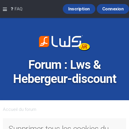
Raccourcis
FAQ
Inscription
Connexion
Forum : Lws &
Hebergeur-discount
Accueil du forum
Supprimer tous les cookies du