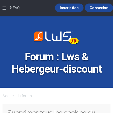
Raccourcis
FAQ
Inscription
Connexion
Forum : Lws &
Hebergeur-discount
Accueil du forum
Supprimer tous les cookies du