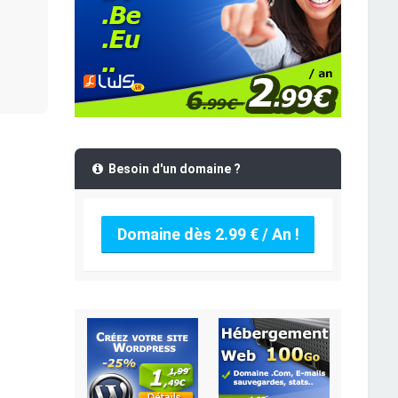
Besoin d'un domaine ?
Domaine dès 2.99 € / An !