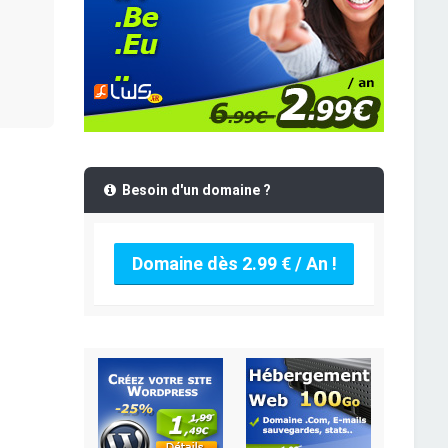
Besoin d'un domaine ?
Domaine dès 2.99 € / An !