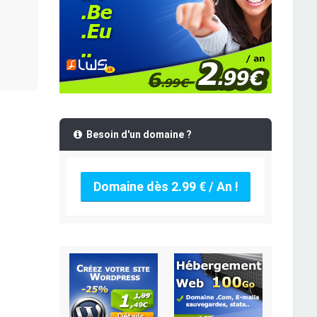
Besoin d'un domaine ?
Domaine dès 2.99 € / An !