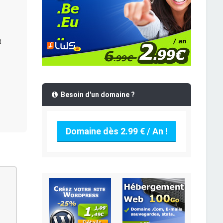
t
Besoin d'un domaine ?
Domaine dès 2.99 € / An !