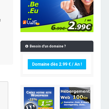
t
Besoin d'un domaine ?
Domaine dès 2.99 € / An !