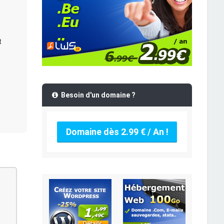
t
Besoin d'un domaine ?
Domaine dès 2.99 € / An !