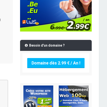
t
Besoin d'un domaine ?
Domaine dès 2.99 € / An !