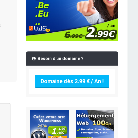
t
Besoin d'un domaine ?
Domaine dès 2.99 € / An !