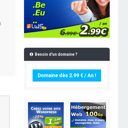
t
Besoin d'un domaine ?
Domaine dès 2.99 € / An !