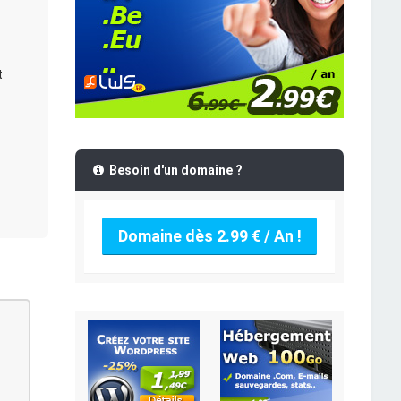
t
Besoin d'un domaine ?
Domaine dès 2.99 € / An !