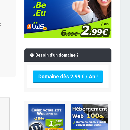
t
Besoin d'un domaine ?
Domaine dès 2.99 € / An !