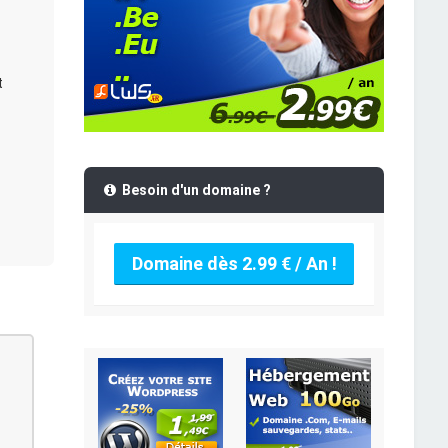
t
Besoin d'un domaine ?
Domaine dès 2.99 € / An !