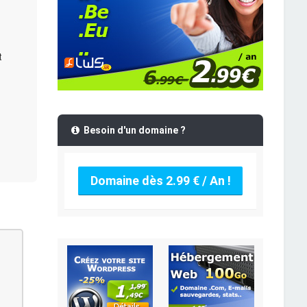
t
Besoin d'un domaine ?
Domaine dès 2.99 € / An !