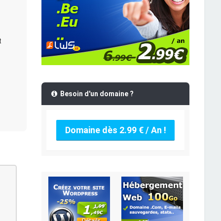
t
Besoin d'un domaine ?
Domaine dès 2.99 € / An !