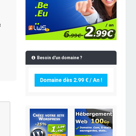
t
Besoin d'un domaine ?
Domaine dès 2.99 € / An !