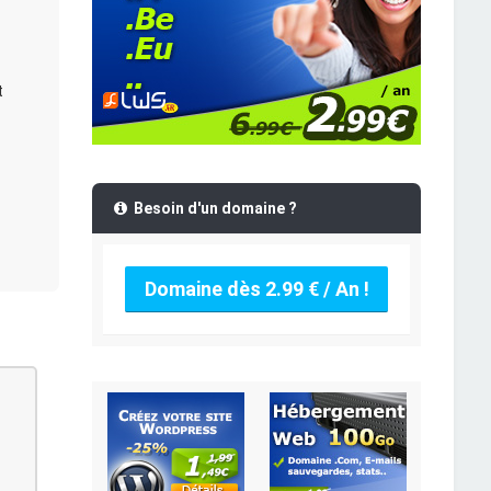
t
Besoin d'un domaine ?
Domaine dès 2.99 € / An !