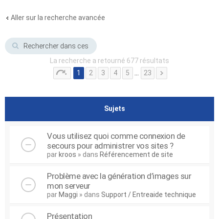
Aller sur la recherche avancée
La recherche a retourné 677 résultats
1
2
3
4
5
…
23
Sujets
Vous utilisez quoi comme connexion de
secours pour administrer vos sites ?
par
kroos
» dans
Référencement de site
Problème avec la génération d’images sur
mon serveur
par
Maggi
» dans
Support / Entreaide technique
Présentation