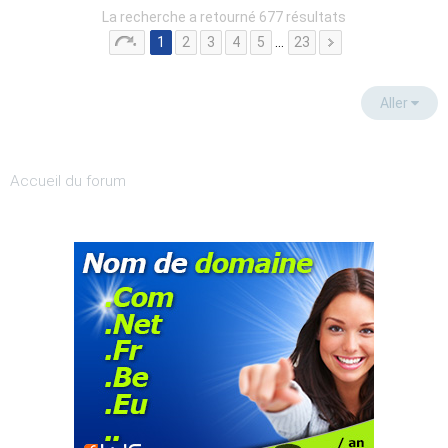
La recherche a retourné 677 résultats
1
2
3
4
5
…
23
Aller
Accueil du forum