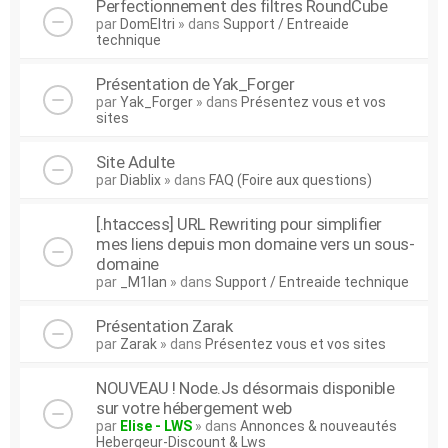
Perfectionnement des filtres RoundCube
par
DomEltri
» dans
Support / Entreaide
technique
Présentation de Yak_Forger
par
Yak_Forger
» dans
Présentez vous et vos
sites
Site Adulte
par
Diablix
» dans
FAQ (Foire aux questions)
[.htaccess] URL Rewriting pour simplifier
mes liens depuis mon domaine vers un sous-
domaine
par
_M1lan
» dans
Support / Entreaide technique
Présentation Zarak
par
Zarak
» dans
Présentez vous et vos sites
NOUVEAU ! Node.Js désormais disponible
sur votre hébergement web
par
Elise - LWS
» dans
Annonces & nouveautés
Hebergeur-Discount & Lws