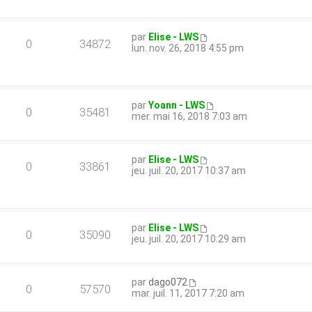
par
Elise - LWS
0
34872
lun. nov. 26, 2018 4:55 pm
par
Yoann - LWS
0
35481
mer. mai 16, 2018 7:03 am
par
Elise - LWS
0
33861
jeu. juil. 20, 2017 10:37 am
par
Elise - LWS
0
35090
jeu. juil. 20, 2017 10:29 am
par
dago072
0
57570
mar. juil. 11, 2017 7:20 am