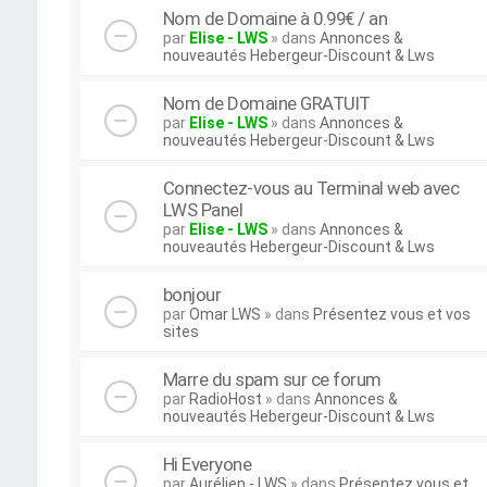
Nom de Domaine à 0.99€ / an
par
Elise - LWS
» dans
Annonces &
nouveautés Hebergeur-Discount & Lws
Nom de Domaine GRATUIT
par
Elise - LWS
» dans
Annonces &
nouveautés Hebergeur-Discount & Lws
Connectez-vous au Terminal web avec
LWS Panel
par
Elise - LWS
» dans
Annonces &
nouveautés Hebergeur-Discount & Lws
bonjour
par
Omar LWS
» dans
Présentez vous et vos
sites
Marre du spam sur ce forum
par
RadioHost
» dans
Annonces &
nouveautés Hebergeur-Discount & Lws
Hi Everyone
par
Aurélien - LWS
» dans
Présentez vous et