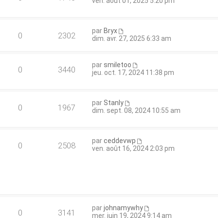
ven. août 01, 2025 5:20 pm
par
Bryx
0
2302
dim. avr. 27, 2025 6:33 am
par
smiletoo
0
3440
jeu. oct. 17, 2024 11:38 pm
par
Stanly
0
1967
dim. sept. 08, 2024 10:55 am
par
ceddevwp
0
2508
ven. août 16, 2024 2:03 pm
par
johnamywhy
0
3141
mer. juin 19, 2024 9:14 am