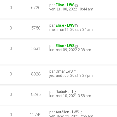
par
Elise - LWS
0
6720
ven. juil. 08, 2022 10:44 am
par
Elise - LWS
0
5750
mer. mai 11, 2022 9:34 am
par
Elise - LWS
0
5531
lun. mai 09, 2022 2:38 pm
par
Omar LWS
0
8028
jeu. août 05, 2021 8:27 pm
par
RadioHost
0
8295
lun. mai 10, 2021 3:58 pm
par
Aurélien - LWS
0
12749
ven. janv. 22, 2021 7:56 am