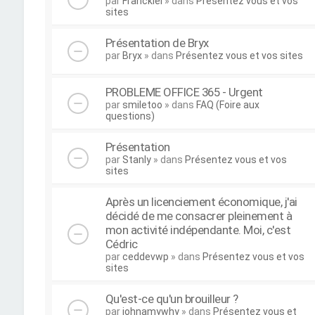
par
Franckiel
» dans
Présentez vous et vos
sites
Présentation de Bryx
par
Bryx
» dans
Présentez vous et vos sites
PROBLEME OFFICE 365 - Urgent
par
smiletoo
» dans
FAQ (Foire aux
questions)
Présentation
par
Stanly
» dans
Présentez vous et vos
sites
Après un licenciement économique, j'ai
décidé de me consacrer pleinement à
mon activité indépendante. Moi, c'est
Cédric
par
ceddevwp
» dans
Présentez vous et vos
sites
Qu'est-ce qu'un brouilleur ?
par
johnamywhy
» dans
Présentez vous et