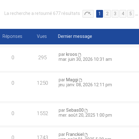
La recherche a retourné 677 résultats
1
2
3
4
5
…
Réponses
Vues
Dernier message
par
kroos
0
295
mar. juin 30, 2026 10:31 am
par
Maggi
0
1250
jeu. janv. 08, 2026 12:11 pm
par
Sebas00
0
1552
mer. août 20, 2025 1:00 pm
par
Franckiel
0
1743