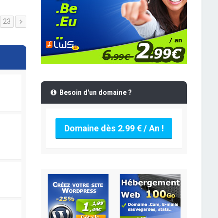
23
Besoin d'un domaine ?
Domaine dès 2.99 € / An !