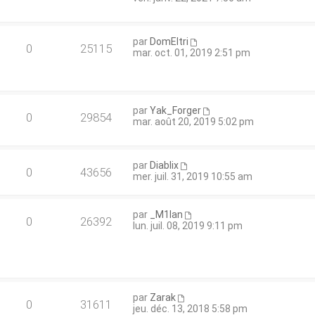
par
DomEltri
0
25115
mar. oct. 01, 2019 2:51 pm
par
Yak_Forger
0
29854
mar. août 20, 2019 5:02 pm
par
Diablix
0
43656
mer. juil. 31, 2019 10:55 am
par
_M1lan
0
26392
lun. juil. 08, 2019 9:11 pm
par
Zarak
0
31611
jeu. déc. 13, 2018 5:58 pm