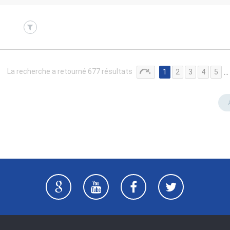
La recherche a retourné 677 résultats
1
2
3
4
5
…