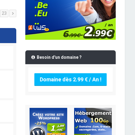
23
Besoin d'un domaine ?
Domaine dès 2.99 € / An !