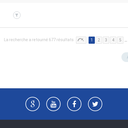
La recherche a retourné 677 résultats
1
2
3
4
5
…