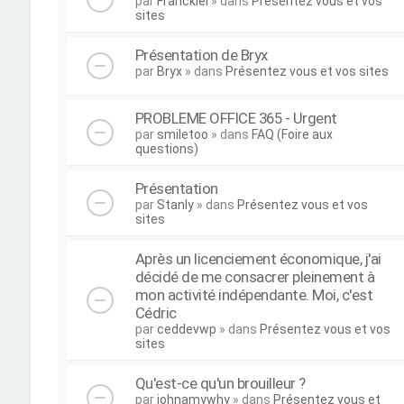
par
Franckiel
» dans
Présentez vous et vos
sites
Présentation de Bryx
par
Bryx
» dans
Présentez vous et vos sites
PROBLEME OFFICE 365 - Urgent
par
smiletoo
» dans
FAQ (Foire aux
questions)
Présentation
par
Stanly
» dans
Présentez vous et vos
sites
Après un licenciement économique, j'ai
décidé de me consacrer pleinement à
mon activité indépendante. Moi, c'est
Cédric
par
ceddevwp
» dans
Présentez vous et vos
sites
Qu'est-ce qu'un brouilleur ?
par
johnamywhy
» dans
Présentez vous et