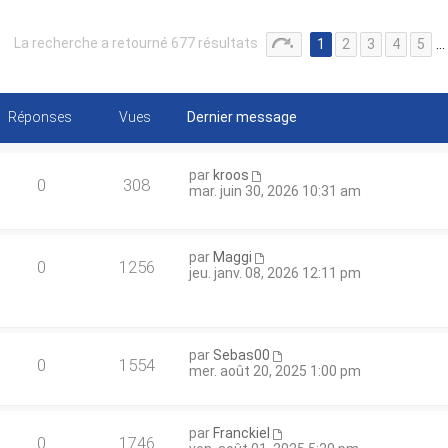
La recherche a retourné 677 résultats
1
2
3
4
5
…
Réponses
Vues
Dernier message
par
kroos
0
308
mar. juin 30, 2026 10:31 am
par
Maggi
0
1256
jeu. janv. 08, 2026 12:11 pm
par
Sebas00
0
1554
mer. août 20, 2025 1:00 pm
par
Franckiel
0
1746