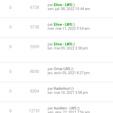
par
Elise - LWS
0
6728
ven. juil. 08, 2022 10:44 am
par
Elise - LWS
0
5758
mer. mai 11, 2022 9:34 am
par
Elise - LWS
0
5539
lun. mai 09, 2022 2:38 pm
par
Omar LWS
0
8030
jeu. août 05, 2021 8:27 pm
par
RadioHost
0
8304
lun. mai 10, 2021 3:58 pm
par
Aurélien - LWS
0
12751
ven. janv. 22, 2021 7:56 am