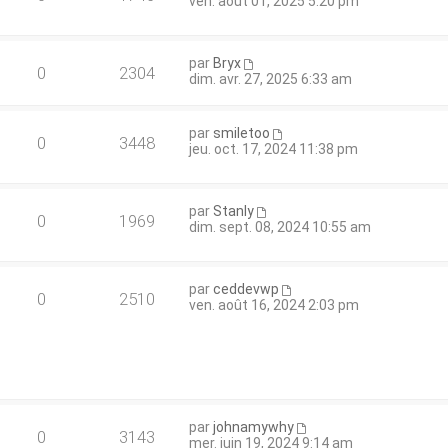
ven. août 01, 2025 5:20 pm
par
Bryx
0
2304
dim. avr. 27, 2025 6:33 am
par
smiletoo
0
3448
jeu. oct. 17, 2024 11:38 pm
par
Stanly
0
1969
dim. sept. 08, 2024 10:55 am
par
ceddevwp
0
2510
ven. août 16, 2024 2:03 pm
par
johnamywhy
0
3143
mer. juin 19, 2024 9:14 am