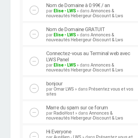
Nom de Domaine à 0.99€ / an
par
Elise - LWS
» dans
Annonces &
nouveautés Hebergeur-Discount & Lws
Nom de Domaine GRATUIT
par
Elise - LWS
» dans
Annonces &
nouveautés Hebergeur-Discount & Lws
Connectez-vous au Terminal web avec
LWS Panel
par
Elise - LWS
» dans
Annonces &
nouveautés Hebergeur-Discount & Lws
bonjour
par
Omar LWS
» dans
Présentez vous et vos
sites
Marre du spam sur ce forum
par
RadioHost
» dans
Annonces &
nouveautés Hebergeur-Discount & Lws
Hi Everyone
par
Aurélien - LWS
» dans
Présentez vous et