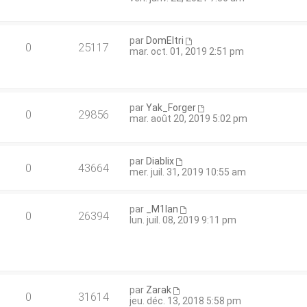
par
DomEltri
0
25117
mar. oct. 01, 2019 2:51 pm
par
Yak_Forger
0
29856
mar. août 20, 2019 5:02 pm
par
Diablix
0
43664
mer. juil. 31, 2019 10:55 am
par
_M1lan
0
26394
lun. juil. 08, 2019 9:11 pm
par
Zarak
0
31614
jeu. déc. 13, 2018 5:58 pm