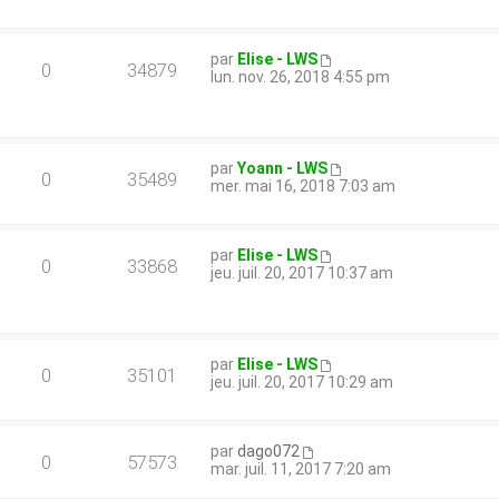
par
Elise - LWS
0
34879
lun. nov. 26, 2018 4:55 pm
par
Yoann - LWS
0
35489
mer. mai 16, 2018 7:03 am
par
Elise - LWS
0
33868
jeu. juil. 20, 2017 10:37 am
par
Elise - LWS
0
35101
jeu. juil. 20, 2017 10:29 am
par
dago072
0
57573
mar. juil. 11, 2017 7:20 am