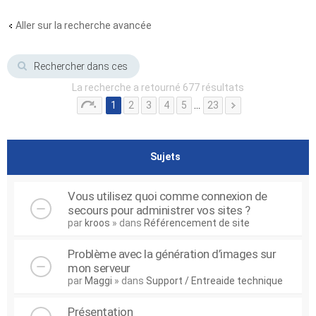
Aller sur la recherche avancée
La recherche a retourné 677 résultats
1
2
3
4
5
…
23
Sujets
Vous utilisez quoi comme connexion de
secours pour administrer vos sites ?
par
kroos
» dans
Référencement de site
Problème avec la génération d’images sur
mon serveur
par
Maggi
» dans
Support / Entreaide technique
Présentation