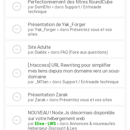
Perfectionnement des filtres RoundCube
par
DomEltri
» dans
Support / Entreaide
technique
Présentation de Yak_Forger
par
Yak_Forger
» dans
Présentez vous et vos
sites
Site Adulte
par
Diablix
» dans
FAQ (Foire aux questions)
[.htaccess] URL Rewriting pour simplifier
mes liens depuis mon domaine vers un sous-
domaine
par
_M1lan
» dans
Support / Entreaide technique
Présentation Zarak
par
Zarak
» dans
Présentez vous et vos sites
NOUVEAU ! Node.Js désormais disponible
sur votre hébergement web
par
Elise - LWS
» dans
Annonces & nouveautés
Hebergeur-Discount & Lws