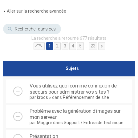
Aller sur la recherche avancée
La recherche a retourné 677 résultats
1
2
3
4
5
…
23
Sujets
Vous utilisez quoi comme connexion de
secours pour administrer vos sites ?
par
kroos
» dans
Référencement de site
Problème avec la génération d’images sur
mon serveur
par
Maggi
» dans
Support / Entreaide technique
Présentation