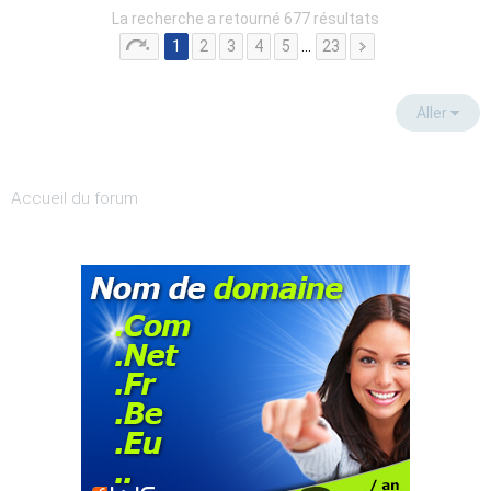
La recherche a retourné 677 résultats
1
2
3
4
5
…
23
Aller
Accueil du forum