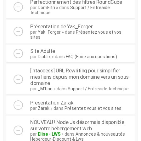
Perfectionnement des filtres RoundCube
par
DomEltri
» dans
Support / Entreaide
technique
Présentation de Yak_Forger
par
Yak_Forger
» dans
Présentez vous et vos
sites
Site Adulte
par
Diablix
» dans
FAQ (Foire aux questions)
[.htaccess] URL Rewriting pour simplifier
mes liens depuis mon domaine vers un sous-
domaine
par
_M1lan
» dans
Support / Entreaide technique
Présentation Zarak
par
Zarak
» dans
Présentez vous et vos sites
NOUVEAU ! Node.Js désormais disponible
sur votre hébergement web
par
Elise - LWS
» dans
Annonces & nouveautés
Hebergeur-Discount & Lws