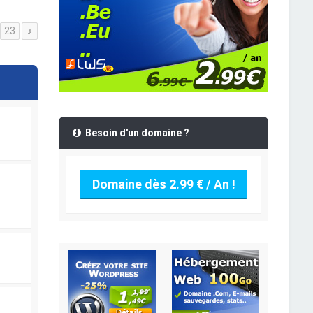
23
Besoin d'un domaine ?
Domaine dès 2.99 € / An !