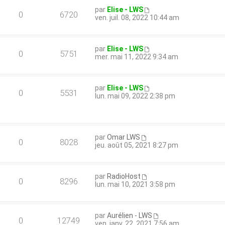
par
Elise - LWS
0
6720
ven. juil. 08, 2022 10:44 am
par
Elise - LWS
0
5751
mer. mai 11, 2022 9:34 am
par
Elise - LWS
0
5531
lun. mai 09, 2022 2:38 pm
par
Omar LWS
0
8028
jeu. août 05, 2021 8:27 pm
par
RadioHost
0
8296
lun. mai 10, 2021 3:58 pm
par
Aurélien - LWS
0
12749
ven. janv. 22, 2021 7:56 am