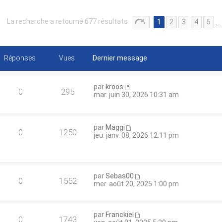
La recherche a retourné 677 résultats
1
2
3
4
5
…
Réponses
Vues
Dernier message
par
kroos
0
295
mar. juin 30, 2026 10:31 am
par
Maggi
0
1250
jeu. janv. 08, 2026 12:11 pm
par
Sebas00
0
1552
mer. août 20, 2025 1:00 pm
par
Franckiel
0
1743