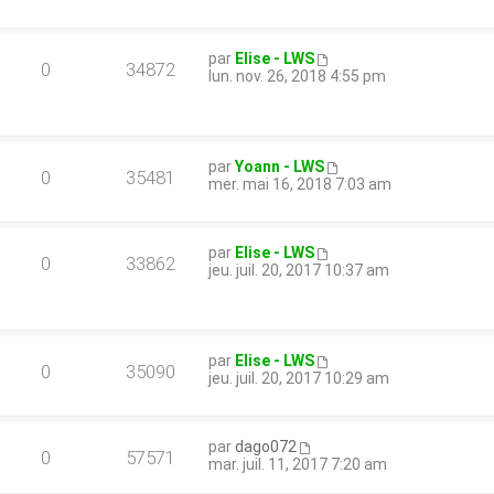
par
Elise - LWS
0
34872
lun. nov. 26, 2018 4:55 pm
par
Yoann - LWS
0
35481
mer. mai 16, 2018 7:03 am
par
Elise - LWS
0
33862
jeu. juil. 20, 2017 10:37 am
par
Elise - LWS
0
35090
jeu. juil. 20, 2017 10:29 am
par
dago072
0
57571
mar. juil. 11, 2017 7:20 am