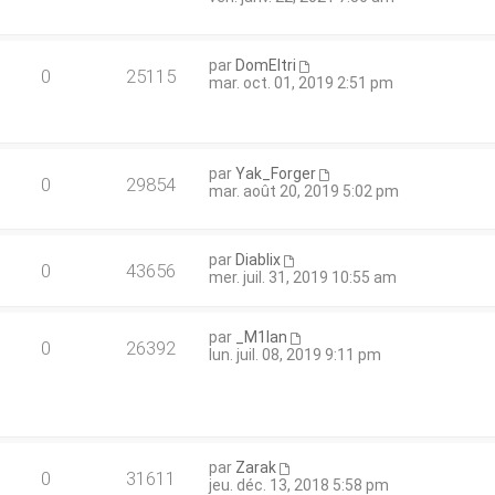
par
DomEltri
0
25115
mar. oct. 01, 2019 2:51 pm
par
Yak_Forger
0
29854
mar. août 20, 2019 5:02 pm
par
Diablix
0
43656
mer. juil. 31, 2019 10:55 am
par
_M1lan
0
26392
lun. juil. 08, 2019 9:11 pm
par
Zarak
0
31611
jeu. déc. 13, 2018 5:58 pm