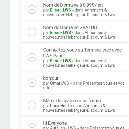
Nom de Domaine à 0.99€ / an
par
Elise - LWS
» dans
Annonces &
nouveautés Hebergeur-Discount & Lws
Nom de Domaine GRATUIT
par
Elise - LWS
» dans
Annonces &
nouveautés Hebergeur-Discount & Lws
Connectez-vous au Terminal web avec
LWS Panel
par
Elise - LWS
» dans
Annonces &
nouveautés Hebergeur-Discount & Lws
bonjour
par
Omar LWS
» dans
Présentez vous et vos
sites
Marre du spam sur ce forum
par
RadioHost
» dans
Annonces &
nouveautés Hebergeur-Discount & Lws
Hi Everyone
par
Aurélien - LWS
» dans
Présentez vous et