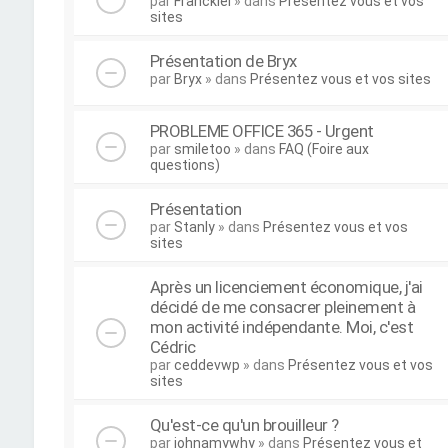
par
Franckiel
» dans
Présentez vous et vos
sites
Présentation de Bryx
par
Bryx
» dans
Présentez vous et vos sites
PROBLEME OFFICE 365 - Urgent
par
smiletoo
» dans
FAQ (Foire aux
questions)
Présentation
par
Stanly
» dans
Présentez vous et vos
sites
Après un licenciement économique, j'ai
décidé de me consacrer pleinement à
mon activité indépendante. Moi, c'est
Cédric
par
ceddevwp
» dans
Présentez vous et vos
sites
Qu'est-ce qu'un brouilleur ?
par
johnamywhy
» dans
Présentez vous et