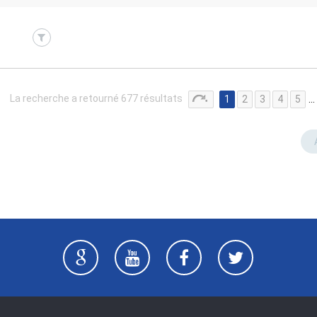
La recherche a retourné 677 résultats
1
2
3
4
5
…