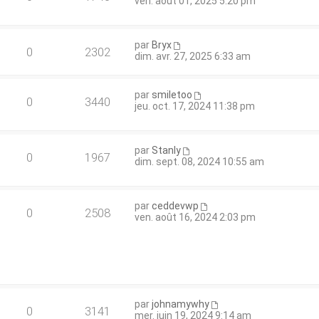
ven. août 01, 2025 5:20 pm
par
Bryx
0
2302
dim. avr. 27, 2025 6:33 am
par
smiletoo
0
3440
jeu. oct. 17, 2024 11:38 pm
par
Stanly
0
1967
dim. sept. 08, 2024 10:55 am
par
ceddevwp
0
2508
ven. août 16, 2024 2:03 pm
par
johnamywhy
0
3141
mer. juin 19, 2024 9:14 am