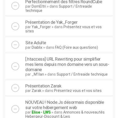
Perfectionnement des filtres RoundCube
par
DomEltri
» dans
Support / Entreaide
technique
Présentation de Yak_Forger
par
Yak_Forger
» dans
Présentez vous et vos
sites
Site Adulte
par
Diablix
» dans
FAQ (Foire aux questions)
[.htaccess] URL Rewriting pour simplifier
mes liens depuis mon domaine vers un sous-
domaine
par
_M1lan
» dans
Support / Entreaide technique
Présentation Zarak
par
Zarak
» dans
Présentez vous et vos sites
NOUVEAU ! Node.Js désormais disponible
sur votre hébergement web
par
Elise - LWS
» dans
Annonces & nouveautés
Hebergeur-Discount & Lws