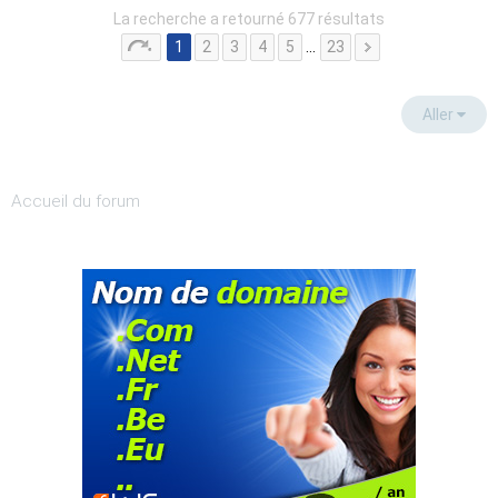
La recherche a retourné 677 résultats
1
2
3
4
5
…
23
Aller
Accueil du forum