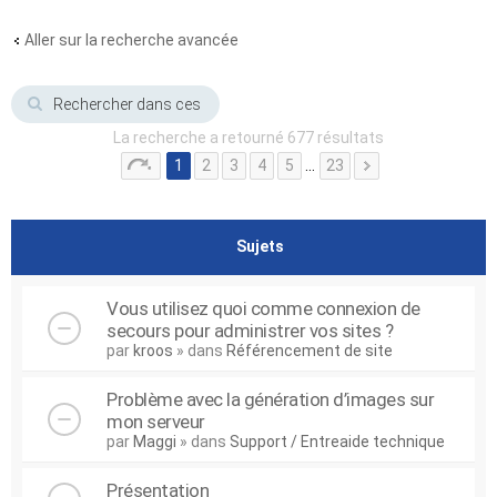
Aller sur la recherche avancée
La recherche a retourné 677 résultats
1
2
3
4
5
…
23
Sujets
Vous utilisez quoi comme connexion de
secours pour administrer vos sites ?
par
kroos
» dans
Référencement de site
Problème avec la génération d’images sur
mon serveur
par
Maggi
» dans
Support / Entreaide technique
Présentation