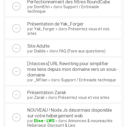
Perfectionnement des filtres RoundCube
par
DomEltri
» dans
Support / Entreaide
technique
Présentation de Yak_Forger
par
Yak_Forger
» dans
Présentez vous et vos
sites
Site Adulte
par
Diablix
» dans
FAQ (Foire aux questions)
[.htaccess] URL Rewriting pour simplifier
mes liens depuis mon domaine vers un sous-
domaine
par
_M1lan
» dans
Support / Entreaide technique
Présentation Zarak
par
Zarak
» dans
Présentez vous et vos sites
NOUVEAU ! Node.Js désormais disponible
sur votre hébergement web
par
Elise - LWS
» dans
Annonces & nouveautés
Hebergeur-Discount & Lws