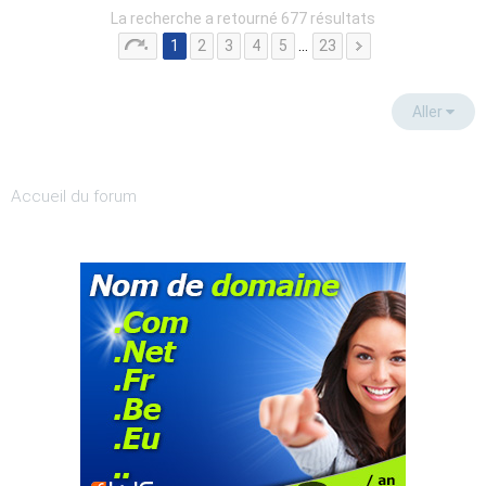
La recherche a retourné 677 résultats
1
2
3
4
5
…
23
Aller
Accueil du forum