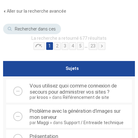
Aller sur la recherche avancée
La recherche a retourné 677 résultats
1
2
3
4
5
…
23
Sujets
Vous utilisez quoi comme connexion de
secours pour administrer vos sites ?
par
kroos
» dans
Référencement de site
Problème avec la génération d’images sur
mon serveur
par
Maggi
» dans
Support / Entreaide technique
Présentation