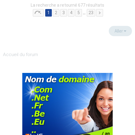
La recherche a retourné 677 résultats
1
2
3
4
5
…
23
Aller
Accueil du forum