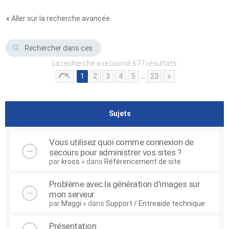
Aller sur la recherche avancée
La recherche a retourné 677 résultats
1
2
3
4
5
…
23
Sujets
Vous utilisez quoi comme connexion de
secours pour administrer vos sites ?
par
kroos
» dans
Référencement de site
Problème avec la génération d’images sur
mon serveur
par
Maggi
» dans
Support / Entreaide technique
Présentation