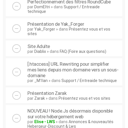
Perfectionnement des filtres RoundCube
par
DomEltri
» dans
Support / Entreaide
technique
Présentation de Yak_Forger
par
Yak_Forger
» dans
Présentez vous et vos
sites
Site Adulte
par
Diablix
» dans
FAQ (Foire aux questions)
[.htaccess] URL Rewriting pour simplifier
mes liens depuis mon domaine vers un sous-
domaine
par
_M1lan
» dans
Support / Entreaide technique
Présentation Zarak
par
Zarak
» dans
Présentez vous et vos sites
NOUVEAU ! Node.Js désormais disponible
sur votre hébergement web
par
Elise - LWS
» dans
Annonces & nouveautés
Hebergeur-Discount & Lws