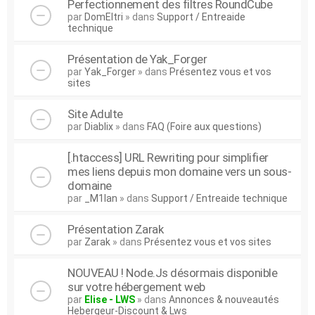
Perfectionnement des filtres RoundCube
par
DomEltri
» dans
Support / Entreaide
technique
Présentation de Yak_Forger
par
Yak_Forger
» dans
Présentez vous et vos
sites
Site Adulte
par
Diablix
» dans
FAQ (Foire aux questions)
[.htaccess] URL Rewriting pour simplifier
mes liens depuis mon domaine vers un sous-
domaine
par
_M1lan
» dans
Support / Entreaide technique
Présentation Zarak
par
Zarak
» dans
Présentez vous et vos sites
NOUVEAU ! Node.Js désormais disponible
sur votre hébergement web
par
Elise - LWS
» dans
Annonces & nouveautés
Hebergeur-Discount & Lws