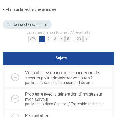
Aller sur la recherche avancée
La recherche a retourné 677 résultats
1
2
3
4
5
…
23
Sujets
Vous utilisez quoi comme connexion de
secours pour administrer vos sites ?
par
kroos
» dans
Référencement de site
Problème avec la génération d’images sur
mon serveur
par
Maggi
» dans
Support / Entreaide technique
Présentation