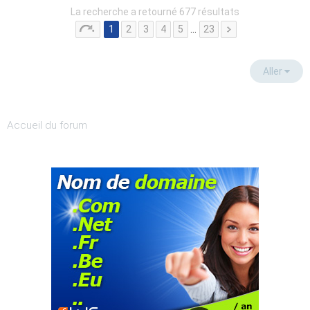
La recherche a retourné 677 résultats
1
2
3
4
5
…
23
Aller
Accueil du forum