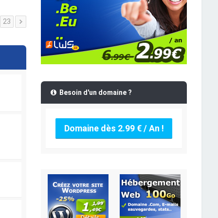
23
Besoin d'un domaine ?
Domaine dès 2.99 € / An !