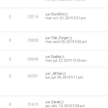
par
DomEltri
0
25114
mar. oct. 01, 2019 2:51 pm
par
Yak_Forger
0
29853
mar. août 20, 2019 5:02 pm
par
Diablix
0
43649
mer. juil. 31, 2019 10:55 am
par
_M1lan
0
26391
lun. juil. 08, 2019 9:11 pm
par
Zarak
0
31610
jeu. déc. 13, 2018 5:58 pm