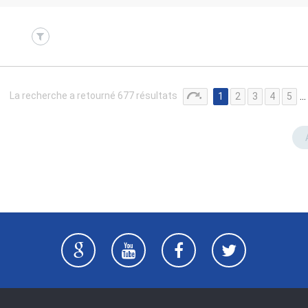
La recherche a retourné 677 résultats
1
2
3
4
5
…