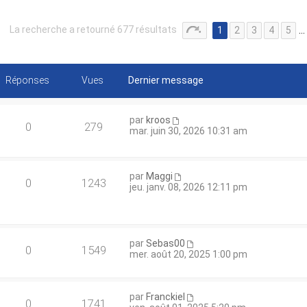
La recherche a retourné 677 résultats
1
2
3
4
5
…
Réponses
Vues
Dernier message
par
kroos
0
279
mar. juin 30, 2026 10:31 am
par
Maggi
0
1243
jeu. janv. 08, 2026 12:11 pm
par
Sebas00
0
1549
mer. août 20, 2025 1:00 pm
par
Franckiel
0
1741