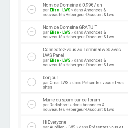
Nom de Domaine à 0.99€ / an
par
Elise - LWS
» dans
Annonces &
nouveautés Hebergeur-Discount & Lws
Nom de Domaine GRATUIT
par
Elise - LWS
» dans
Annonces &
nouveautés Hebergeur-Discount & Lws
Connectez-vous au Terminal web avec
LWS Panel
par
Elise - LWS
» dans
Annonces &
nouveautés Hebergeur-Discount & Lws
bonjour
par
Omar LWS
» dans
Présentez vous et vos
sites
Marre du spam sur ce forum
par
RadioHost
» dans
Annonces &
nouveautés Hebergeur-Discount & Lws
Hi Everyone
par
Aurélien - LWS
» dans
Présentez vous et