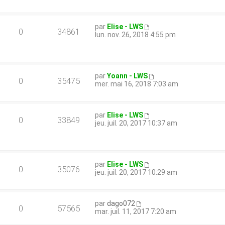
par
Elise - LWS
0
34861
lun. nov. 26, 2018 4:55 pm
par
Yoann - LWS
0
35475
mer. mai 16, 2018 7:03 am
par
Elise - LWS
0
33849
jeu. juil. 20, 2017 10:37 am
par
Elise - LWS
0
35076
jeu. juil. 20, 2017 10:29 am
par
dago072
0
57565
mar. juil. 11, 2017 7:20 am