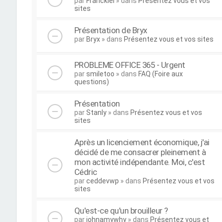
par
Franckiel
» dans
Présentez vous et vos
sites
Présentation de Bryx
par
Bryx
» dans
Présentez vous et vos sites
PROBLEME OFFICE 365 - Urgent
par
smiletoo
» dans
FAQ (Foire aux
questions)
Présentation
par
Stanly
» dans
Présentez vous et vos
sites
Après un licenciement économique, j'ai
décidé de me consacrer pleinement à
mon activité indépendante. Moi, c'est
Cédric
par
ceddevwp
» dans
Présentez vous et vos
sites
Qu'est-ce qu'un brouilleur ?
par
johnamywhy
» dans
Présentez vous et