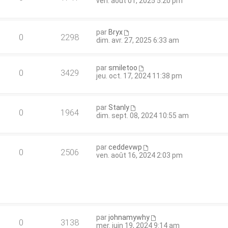
ven. août 01, 2025 5:20 pm
par
Bryx
0
2298
dim. avr. 27, 2025 6:33 am
par
smiletoo
0
3429
jeu. oct. 17, 2024 11:38 pm
par
Stanly
0
1964
dim. sept. 08, 2024 10:55 am
par
ceddevwp
0
2506
ven. août 16, 2024 2:03 pm
par
johnamywhy
0
3138
mer. juin 19, 2024 9:14 am