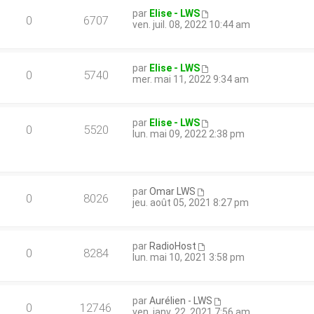
par
Elise - LWS
0
6707
ven. juil. 08, 2022 10:44 am
par
Elise - LWS
0
5740
mer. mai 11, 2022 9:34 am
par
Elise - LWS
0
5520
lun. mai 09, 2022 2:38 pm
par
Omar LWS
0
8026
jeu. août 05, 2021 8:27 pm
par
RadioHost
0
8284
lun. mai 10, 2021 3:58 pm
par
Aurélien - LWS
0
12746
ven. janv. 22, 2021 7:56 am