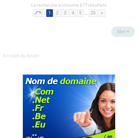
La recherche a retourné 677 résultats
1
2
3
4
5
…
23
Aller
Accueil du forum