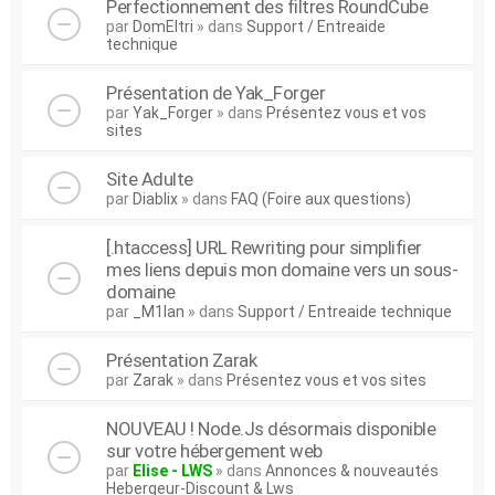
Perfectionnement des filtres RoundCube
par
DomEltri
» dans
Support / Entreaide
technique
Présentation de Yak_Forger
par
Yak_Forger
» dans
Présentez vous et vos
sites
Site Adulte
par
Diablix
» dans
FAQ (Foire aux questions)
[.htaccess] URL Rewriting pour simplifier
mes liens depuis mon domaine vers un sous-
domaine
par
_M1lan
» dans
Support / Entreaide technique
Présentation Zarak
par
Zarak
» dans
Présentez vous et vos sites
NOUVEAU ! Node.Js désormais disponible
sur votre hébergement web
par
Elise - LWS
» dans
Annonces & nouveautés
Hebergeur-Discount & Lws