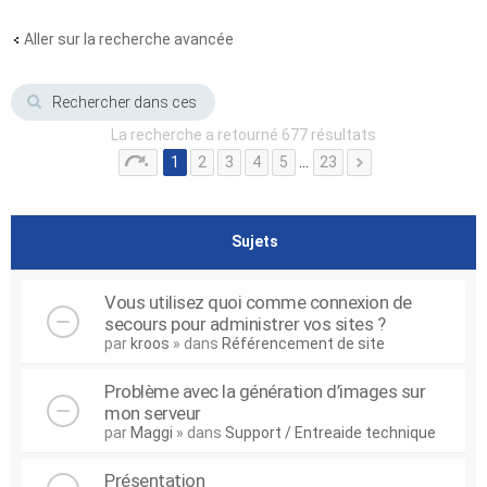
Aller sur la recherche avancée
La recherche a retourné 677 résultats
1
2
3
4
5
…
23
Sujets
Vous utilisez quoi comme connexion de
secours pour administrer vos sites ?
par
kroos
» dans
Référencement de site
Problème avec la génération d’images sur
mon serveur
par
Maggi
» dans
Support / Entreaide technique
Présentation