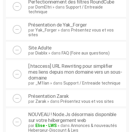
Perfectionnement des filtres RoundCube
par
DomEltri
» dans
Support / Entreaide
technique
Présentation de Yak_Forger
par
Yak_Forger
» dans
Présentez vous et vos
sites
Site Adulte
par
Diablix
» dans
FAQ (Foire aux questions)
[.htaccess] URL Rewriting pour simplifier
mes liens depuis mon domaine vers un sous-
domaine
par
_M1lan
» dans
Support / Entreaide technique
Présentation Zarak
par
Zarak
» dans
Présentez vous et vos sites
NOUVEAU ! Node.Js désormais disponible
sur votre hébergement web
par
Elise - LWS
» dans
Annonces & nouveautés
Hebergeur-Discount & Lws