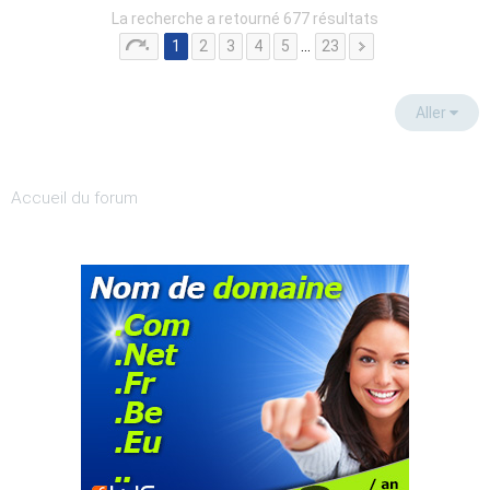
La recherche a retourné 677 résultats
1
2
3
4
5
…
23
Aller
Accueil du forum