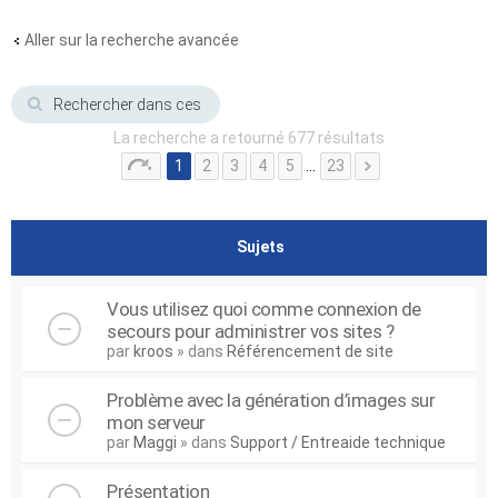
Aller sur la recherche avancée
La recherche a retourné 677 résultats
1
2
3
4
5
…
23
Sujets
Vous utilisez quoi comme connexion de
secours pour administrer vos sites ?
par
kroos
» dans
Référencement de site
Problème avec la génération d’images sur
mon serveur
par
Maggi
» dans
Support / Entreaide technique
Présentation