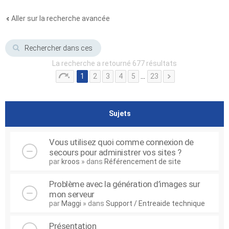
Aller sur la recherche avancée
La recherche a retourné 677 résultats
1
2
3
4
5
…
23
Sujets
Vous utilisez quoi comme connexion de
secours pour administrer vos sites ?
par
kroos
» dans
Référencement de site
Problème avec la génération d’images sur
mon serveur
par
Maggi
» dans
Support / Entreaide technique
Présentation