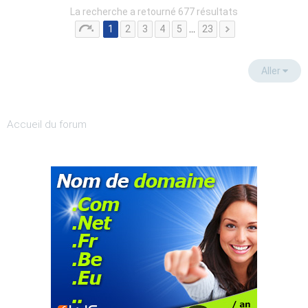
La recherche a retourné 677 résultats
1
2
3
4
5
…
23
Aller
Accueil du forum