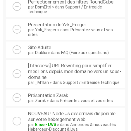
Perfectionnement des filtres RoundCube
par
DomEltri
» dans
Support / Entreaide
technique
Présentation de Yak_Forger
par
Yak_Forger
» dans
Présentez vous et vos
sites
Site Adulte
par
Diablix
» dans
FAQ (Foire aux questions)
[.htaccess] URL Rewriting pour simplifier
mes liens depuis mon domaine vers un sous-
domaine
par
_M1lan
» dans
Support / Entreaide technique
Présentation Zarak
par
Zarak
» dans
Présentez vous et vos sites
NOUVEAU ! Node.Js désormais disponible
sur votre hébergement web
par
Elise - LWS
» dans
Annonces & nouveautés
Hebergeur-Discount & Lws