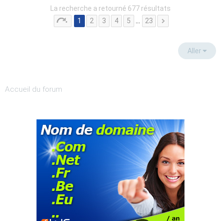
La recherche a retourné 677 résultats
1
2
3
4
5
…
23
Aller
Accueil du forum