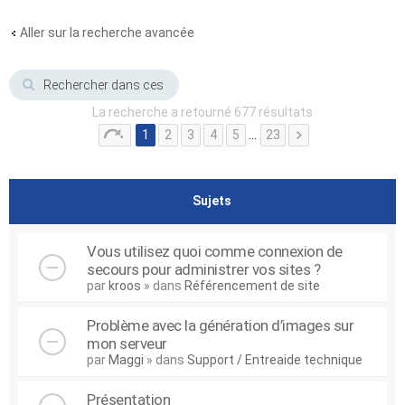
Aller sur la recherche avancée
La recherche a retourné 677 résultats
1
2
3
4
5
…
23
Sujets
Vous utilisez quoi comme connexion de
secours pour administrer vos sites ?
par
kroos
» dans
Référencement de site
Problème avec la génération d’images sur
mon serveur
par
Maggi
» dans
Support / Entreaide technique
Présentation