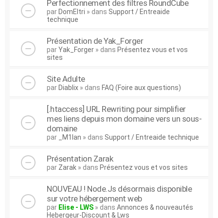
Perfectionnement des filtres RoundCube
par
DomEltri
» dans
Support / Entreaide
technique
Présentation de Yak_Forger
par
Yak_Forger
» dans
Présentez vous et vos
sites
Site Adulte
par
Diablix
» dans
FAQ (Foire aux questions)
[.htaccess] URL Rewriting pour simplifier
mes liens depuis mon domaine vers un sous-
domaine
par
_M1lan
» dans
Support / Entreaide technique
Présentation Zarak
par
Zarak
» dans
Présentez vous et vos sites
NOUVEAU ! Node.Js désormais disponible
sur votre hébergement web
par
Elise - LWS
» dans
Annonces & nouveautés
Hebergeur-Discount & Lws