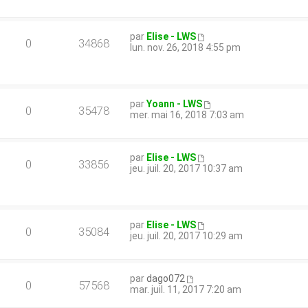
par
Elise - LWS
0
34868
lun. nov. 26, 2018 4:55 pm
par
Yoann - LWS
0
35478
mer. mai 16, 2018 7:03 am
par
Elise - LWS
0
33856
jeu. juil. 20, 2017 10:37 am
par
Elise - LWS
0
35084
jeu. juil. 20, 2017 10:29 am
par
dago072
0
57568
mar. juil. 11, 2017 7:20 am