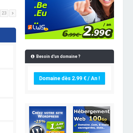
23
Besoin d'un domaine ?
Domaine dès 2.99 € / An !