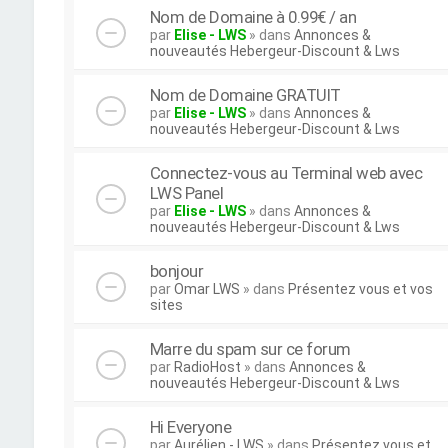
Nom de Domaine à 0.99€ / an
par
Elise - LWS
» dans
Annonces &
nouveautés Hebergeur-Discount & Lws
Nom de Domaine GRATUIT
par
Elise - LWS
» dans
Annonces &
nouveautés Hebergeur-Discount & Lws
Connectez-vous au Terminal web avec
LWS Panel
par
Elise - LWS
» dans
Annonces &
nouveautés Hebergeur-Discount & Lws
bonjour
par
Omar LWS
» dans
Présentez vous et vos
sites
Marre du spam sur ce forum
par
RadioHost
» dans
Annonces &
nouveautés Hebergeur-Discount & Lws
Hi Everyone
par
Aurélien - LWS
» dans
Présentez vous et