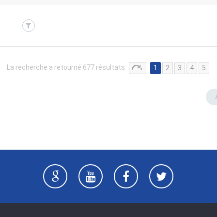
La recherche a retourné 677 résultats
1
2
3
4
5
…