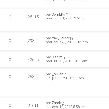
par
DomEltri
0
25115
mar. oct. 01, 2019 2:51 pm
par
Yak_Forger
0
29854
mar. août 20, 2019 5:02 pm
par
Diablix
0
43655
mer. juil. 31, 2019 10:55 am
par
_M1lan
0
26392
lun. juil. 08, 2019 9:11 pm
par
Zarak
0
31611
jeu. déc. 13, 2018 5:58 pm