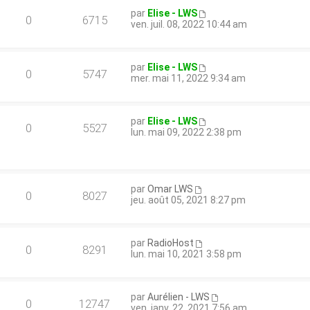
par
Elise - LWS
0
6715
ven. juil. 08, 2022 10:44 am
par
Elise - LWS
0
5747
mer. mai 11, 2022 9:34 am
par
Elise - LWS
0
5527
lun. mai 09, 2022 2:38 pm
par
Omar LWS
0
8027
jeu. août 05, 2021 8:27 pm
par
RadioHost
0
8291
lun. mai 10, 2021 3:58 pm
par
Aurélien - LWS
0
12747
ven. janv. 22, 2021 7:56 am