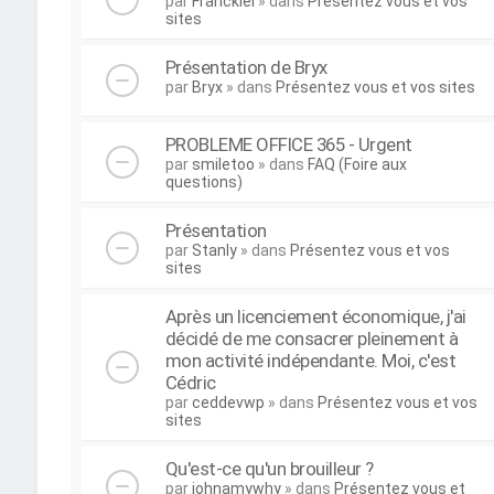
par
Franckiel
» dans
Présentez vous et vos
sites
Présentation de Bryx
par
Bryx
» dans
Présentez vous et vos sites
PROBLEME OFFICE 365 - Urgent
par
smiletoo
» dans
FAQ (Foire aux
questions)
Présentation
par
Stanly
» dans
Présentez vous et vos
sites
Après un licenciement économique, j'ai
décidé de me consacrer pleinement à
mon activité indépendante. Moi, c'est
Cédric
par
ceddevwp
» dans
Présentez vous et vos
sites
Qu'est-ce qu'un brouilleur ?
par
johnamywhy
» dans
Présentez vous et