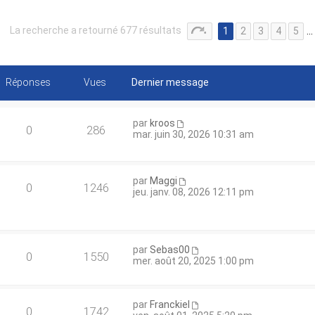
La recherche a retourné 677 résultats
1
2
3
4
5
…
Réponses
Vues
Dernier message
par
kroos
0
286
mar. juin 30, 2026 10:31 am
par
Maggi
0
1246
jeu. janv. 08, 2026 12:11 pm
par
Sebas00
0
1550
mer. août 20, 2025 1:00 pm
par
Franckiel
0
1742