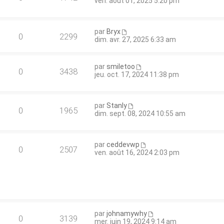
ven. août 01, 2025 5:20 pm
par
Bryx
0
2299
dim. avr. 27, 2025 6:33 am
par
smiletoo
0
3438
jeu. oct. 17, 2024 11:38 pm
par
Stanly
0
1965
dim. sept. 08, 2024 10:55 am
par
ceddevwp
0
2507
ven. août 16, 2024 2:03 pm
par
johnamywhy
0
3139
mer. juin 19, 2024 9:14 am