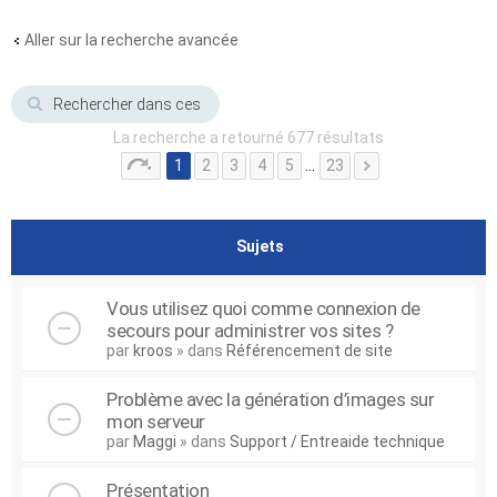
Aller sur la recherche avancée
La recherche a retourné 677 résultats
1
2
3
4
5
…
23
Sujets
Vous utilisez quoi comme connexion de
secours pour administrer vos sites ?
par
kroos
» dans
Référencement de site
Problème avec la génération d’images sur
mon serveur
par
Maggi
» dans
Support / Entreaide technique
Présentation