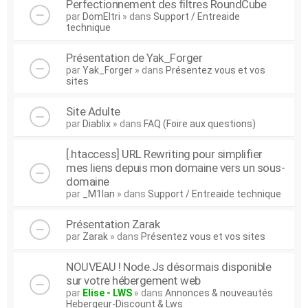
Perfectionnement des filtres RoundCube
par
DomEltri
» dans
Support / Entreaide
technique
Présentation de Yak_Forger
par
Yak_Forger
» dans
Présentez vous et vos
sites
Site Adulte
par
Diablix
» dans
FAQ (Foire aux questions)
[.htaccess] URL Rewriting pour simplifier
mes liens depuis mon domaine vers un sous-
domaine
par
_M1lan
» dans
Support / Entreaide technique
Présentation Zarak
par
Zarak
» dans
Présentez vous et vos sites
NOUVEAU ! Node.Js désormais disponible
sur votre hébergement web
par
Elise - LWS
» dans
Annonces & nouveautés
Hebergeur-Discount & Lws