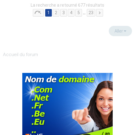
La recherche a retourné 677 résultats
1
2
3
4
5
…
23
Aller
Accueil du forum