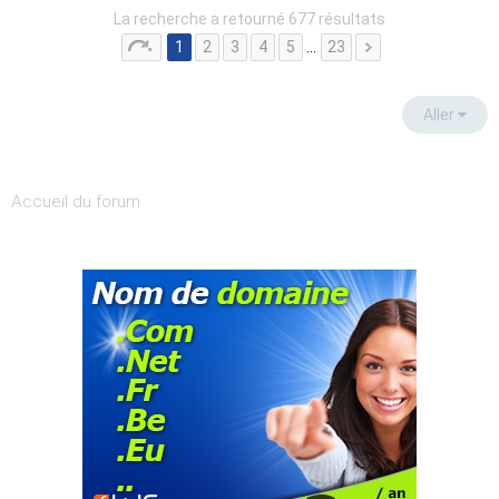
La recherche a retourné 677 résultats
1
2
3
4
5
…
23
Aller
Accueil du forum