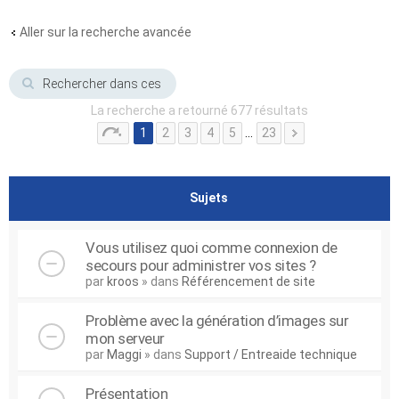
Aller sur la recherche avancée
La recherche a retourné 677 résultats
1
2
3
4
5
…
23
Sujets
Vous utilisez quoi comme connexion de
secours pour administrer vos sites ?
par
kroos
» dans
Référencement de site
Problème avec la génération d’images sur
mon serveur
par
Maggi
» dans
Support / Entreaide technique
Présentation