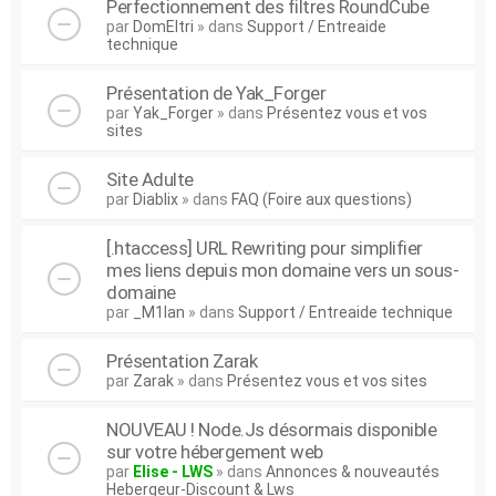
Perfectionnement des filtres RoundCube
par
DomEltri
» dans
Support / Entreaide
technique
Présentation de Yak_Forger
par
Yak_Forger
» dans
Présentez vous et vos
sites
Site Adulte
par
Diablix
» dans
FAQ (Foire aux questions)
[.htaccess] URL Rewriting pour simplifier
mes liens depuis mon domaine vers un sous-
domaine
par
_M1lan
» dans
Support / Entreaide technique
Présentation Zarak
par
Zarak
» dans
Présentez vous et vos sites
NOUVEAU ! Node.Js désormais disponible
sur votre hébergement web
par
Elise - LWS
» dans
Annonces & nouveautés
Hebergeur-Discount & Lws