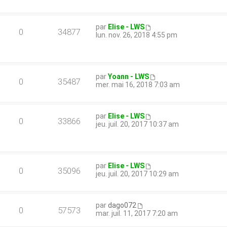
par
Elise - LWS
0
34877
lun. nov. 26, 2018 4:55 pm
par
Yoann - LWS
0
35487
mer. mai 16, 2018 7:03 am
par
Elise - LWS
0
33866
jeu. juil. 20, 2017 10:37 am
par
Elise - LWS
0
35096
jeu. juil. 20, 2017 10:29 am
par
dago072
0
57573
mar. juil. 11, 2017 7:20 am