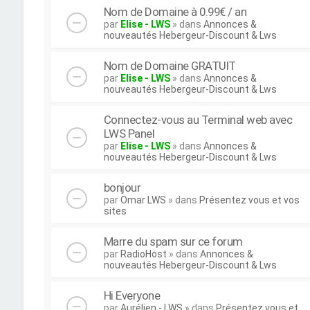
Nom de Domaine à 0.99€ / an
par
Elise - LWS
» dans
Annonces &
nouveautés Hebergeur-Discount & Lws
Nom de Domaine GRATUIT
par
Elise - LWS
» dans
Annonces &
nouveautés Hebergeur-Discount & Lws
Connectez-vous au Terminal web avec
LWS Panel
par
Elise - LWS
» dans
Annonces &
nouveautés Hebergeur-Discount & Lws
bonjour
par
Omar LWS
» dans
Présentez vous et vos
sites
Marre du spam sur ce forum
par
RadioHost
» dans
Annonces &
nouveautés Hebergeur-Discount & Lws
Hi Everyone
par
Aurélien - LWS
» dans
Présentez vous et