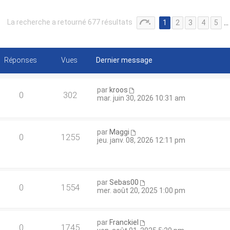
La recherche a retourné 677 résultats
1
2
3
4
5
…
Réponses
Vues
Dernier message
par
kroos
0
302
mar. juin 30, 2026 10:31 am
par
Maggi
0
1255
jeu. janv. 08, 2026 12:11 pm
par
Sebas00
0
1554
mer. août 20, 2025 1:00 pm
par
Franckiel
0
1745