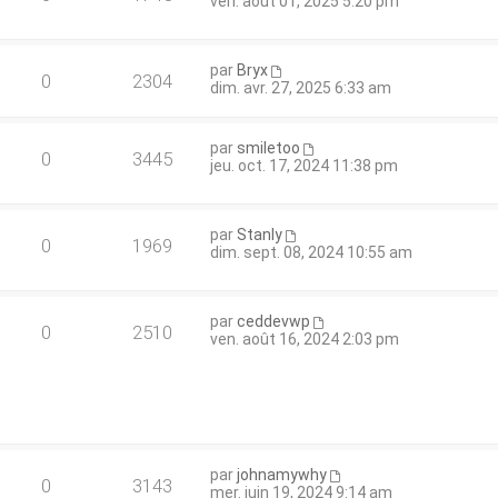
ven. août 01, 2025 5:20 pm
par
Bryx
0
2304
dim. avr. 27, 2025 6:33 am
par
smiletoo
0
3445
jeu. oct. 17, 2024 11:38 pm
par
Stanly
0
1969
dim. sept. 08, 2024 10:55 am
par
ceddevwp
0
2510
ven. août 16, 2024 2:03 pm
par
johnamywhy
0
3143
mer. juin 19, 2024 9:14 am