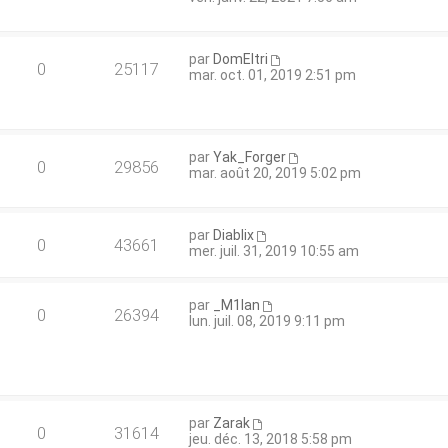
par
DomEltri
0
25117
mar. oct. 01, 2019 2:51 pm
par
Yak_Forger
0
29856
mar. août 20, 2019 5:02 pm
par
Diablix
0
43661
mer. juil. 31, 2019 10:55 am
par
_M1lan
0
26394
lun. juil. 08, 2019 9:11 pm
par
Zarak
0
31614
jeu. déc. 13, 2018 5:58 pm