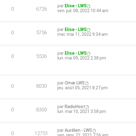
par
Elise - LWS
0
6726
ven. juil. 08, 2022 10:44 am
par
Elise - LWS
0
5756
mer. mai 11, 2022 9:34 am
par
Elise - LWS
0
5536
lun. mai 09, 2022 2:38 pm
par
Omar LWS
0
8030
jeu. août 05, 2021 8:27 pm
par
RadioHost
0
8300
lun. mai 10, 2021 3:58 pm
par
Aurélien - LWS
0
12751
ven. janv. 22, 2021 7:56 am