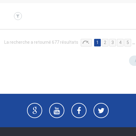
La recherche a retourné 677 résultats
1
2
3
4
5
…