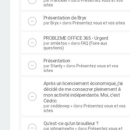
par
Franckiel
» dans
Présentez vous et vos
sites
Présentation de Bryx
par
Bryx
» dans
Présentez vous et vos sites
PROBLEME OFFICE 365 - Urgent
par
smiletoo
» dans
FAQ (Foire aux
questions)
Présentation
par
Stanly
» dans
Présentez vous et vos
sites
Après un licenciement économique, j'ai
décidé de me consacrer pleinement à
mon activité indépendante. Moi, c'est
Cédric
par
ceddevwp
» dans
Présentez vous et vos
sites
Qu'est-ce qu'un brouilleur ?
par
johnamywhy
» dans
Présentez vous et