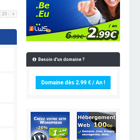
23
Besoin d'un domaine ?
Domaine dès 2.99 € / An !