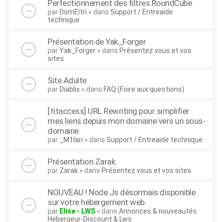
Perfectionnement des filtres RoundCube
par
DomEltri
» dans
Support / Entreaide
technique
Présentation de Yak_Forger
par
Yak_Forger
» dans
Présentez vous et vos
sites
Site Adulte
par
Diablix
» dans
FAQ (Foire aux questions)
[.htaccess] URL Rewriting pour simplifier
mes liens depuis mon domaine vers un sous-
domaine
par
_M1lan
» dans
Support / Entreaide technique
Présentation Zarak
par
Zarak
» dans
Présentez vous et vos sites
NOUVEAU ! Node.Js désormais disponible
sur votre hébergement web
par
Elise - LWS
» dans
Annonces & nouveautés
Hebergeur-Discount & Lws