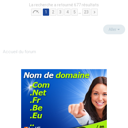
La recherche a retourné 677 résultats
1
2
3
4
5
…
23
Aller
Accueil du forum