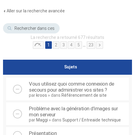
Aller sur la recherche avancée
La recherche a retourné 677 résultats
1
2
3
4
5
…
23
Sujets
Vous utilisez quoi comme connexion de
secours pour administrer vos sites ?
par
kroos
» dans
Référencement de site
Problème avec la génération d’images sur
mon serveur
par
Maggi
» dans
Support / Entreaide technique
Présentation