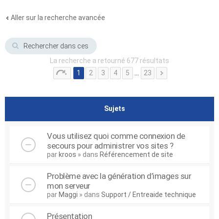
Aller sur la recherche avancée
La recherche a retourné 677 résultats
1
2
3
4
5
…
23
Sujets
Vous utilisez quoi comme connexion de
secours pour administrer vos sites ?
par
kroos
» dans
Référencement de site
Problème avec la génération d’images sur
mon serveur
par
Maggi
» dans
Support / Entreaide technique
Présentation