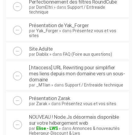
Perfectionnement des filtres RoundCube
par
DomEltri
» dans
Support / Entreaide
technique
Présentation de Yak_Forger
par
Yak_Forger
» dans
Présentez vous et vos
sites
Site Adulte
par
Diablix
» dans
FAQ (Foire aux questions)
[.htaccess] URL Rewriting pour simplifier
mes liens depuis mon domaine vers un sous-
domaine
par
_M1lan
» dans
Support / Entreaide technique
Présentation Zarak
par
Zarak
» dans
Présentez vous et vos sites
NOUVEAU ! Node.Js désormais disponible
sur votre hébergement web
par
Elise - LWS
» dans
Annonces & nouveautés
Hebergeur-Discount & Lws