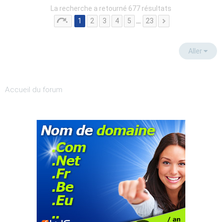
La recherche a retourné 677 résultats
1
2
3
4
5
…
23
Aller
Accueil du forum