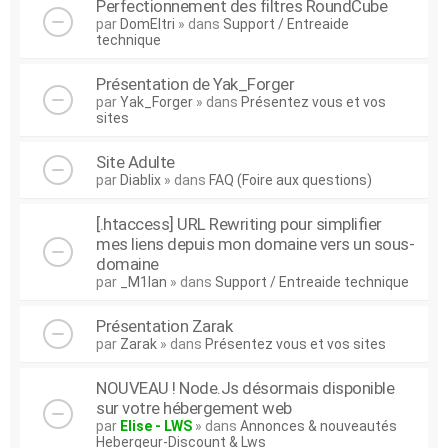
Perfectionnement des filtres RoundCube
par
DomEltri
» dans
Support / Entreaide
technique
Présentation de Yak_Forger
par
Yak_Forger
» dans
Présentez vous et vos
sites
Site Adulte
par
Diablix
» dans
FAQ (Foire aux questions)
[.htaccess] URL Rewriting pour simplifier
mes liens depuis mon domaine vers un sous-
domaine
par
_M1lan
» dans
Support / Entreaide technique
Présentation Zarak
par
Zarak
» dans
Présentez vous et vos sites
NOUVEAU ! Node.Js désormais disponible
sur votre hébergement web
par
Elise - LWS
» dans
Annonces & nouveautés
Hebergeur-Discount & Lws