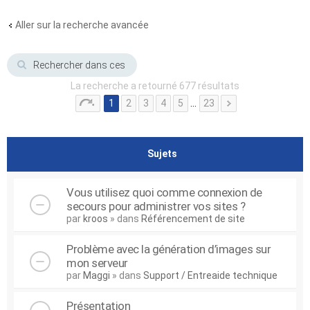
Aller sur la recherche avancée
La recherche a retourné 677 résultats
1
2
3
4
5
…
23
Sujets
Vous utilisez quoi comme connexion de
secours pour administrer vos sites ?
par
kroos
» dans
Référencement de site
Problème avec la génération d’images sur
mon serveur
par
Maggi
» dans
Support / Entreaide technique
Présentation