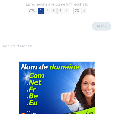
La recherche a retourné 677 résultats
1
2
3
4
5
…
23
Aller
Accueil du forum