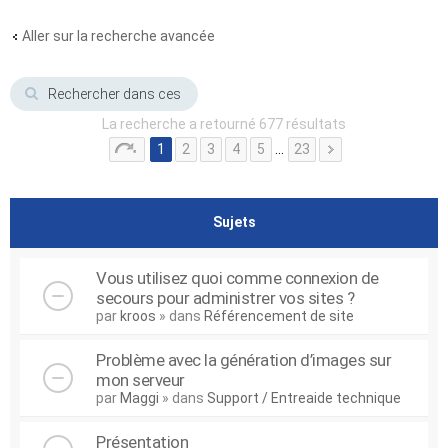
Aller sur la recherche avancée
La recherche a retourné 677 résultats
1
2
3
4
5
…
23
Sujets
Vous utilisez quoi comme connexion de
secours pour administrer vos sites ?
par
kroos
» dans
Référencement de site
Problème avec la génération d’images sur
mon serveur
par
Maggi
» dans
Support / Entreaide technique
Présentation