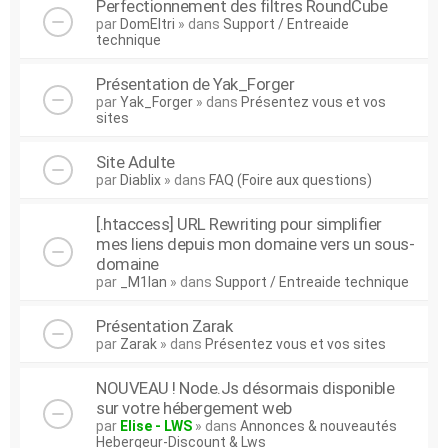
Perfectionnement des filtres RoundCube
par
DomEltri
» dans
Support / Entreaide
technique
Présentation de Yak_Forger
par
Yak_Forger
» dans
Présentez vous et vos
sites
Site Adulte
par
Diablix
» dans
FAQ (Foire aux questions)
[.htaccess] URL Rewriting pour simplifier
mes liens depuis mon domaine vers un sous-
domaine
par
_M1lan
» dans
Support / Entreaide technique
Présentation Zarak
par
Zarak
» dans
Présentez vous et vos sites
NOUVEAU ! Node.Js désormais disponible
sur votre hébergement web
par
Elise - LWS
» dans
Annonces & nouveautés
Hebergeur-Discount & Lws