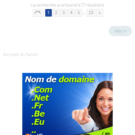
La recherche a retourné 677 résultats
1
2
3
4
5
…
23
Aller
Accueil du forum