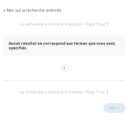
Aller sur la recherche avancée
La recherche a retourné 0 résultat • Page
1
sur
1
Aucun résultat ne correspond aux termes que vous avez
spécifiés.
La recherche a retourné 0 résultat • Page
1
sur
1
Aller