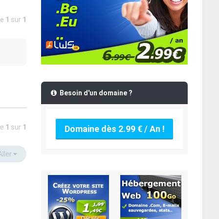
ge
1
sur
1
Besoin d'un domaine ?
ge
1
sur
1
Domaine dès 2.99 € / An !
Aller